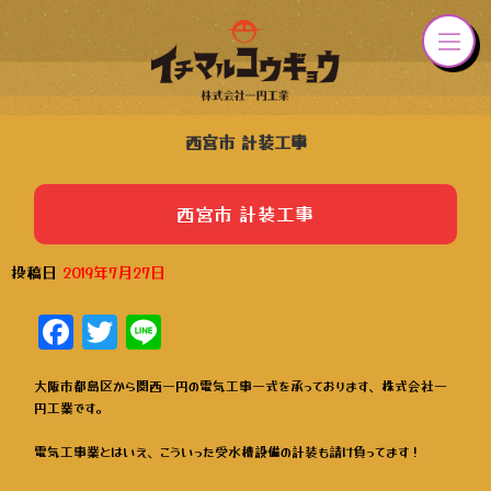
西宮市 計装工事
西宮市 計装工事
投稿日
2019年7月27日
Facebook
Twitter
Line
大阪市都島区から関西一円の電気工事一式を承っております、株式会社一
円工業です。
電気工事業とはいえ、こういった受水槽設備の計装も請け負ってます！