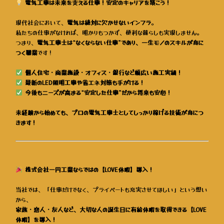
電気工事は未来を支える仕事！安定のキャリアを築こう！
現代社会において、
電気は絶対に欠かせないインフラ
。
私たちの仕事がなければ、明かりもつかず、便利な暮らしも実現しません。
つまり、
電気工事士は“なくならない仕事”であり、一生モノのスキルが身に
つく職業
です！
個人住宅・商業施設・オフィス・銀行など幅広い施工実績！
最新のLED照明工事や省エネ対策も手がける！
今後もニーズが高まる“安定した仕事”だから将来も安心！
未経験から始めても、プロの電気工事士としてしっかり稼げる技術が身につ
きます！
株式会社一円工業ならではの【LOVE休暇】導入！
当社では、「仕事だけでなく、プライベートも充実させてほしい」という想い
から、
家族・恋人・友人など、大切な人の誕生日に有給休暇を取得できる【LOVE
休暇】を導入！