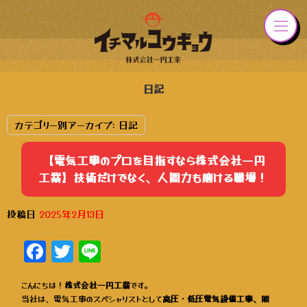
日記
カテゴリー別アーカイブ:
日記
【電気工事のプロを目指すなら株式会社一円
工業】技術だけでなく、人間力も磨ける職場！
投稿日
2025年2月13日
Facebook
Twitter
Line
こんにちは！
株式会社一円工業
です。
当社は、電気工事のスペシャリストとして
高圧・低圧電気設備工事、照