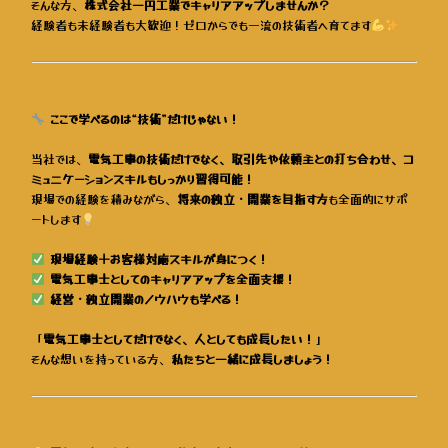
そんな方、
株式会社一円工業でキャリアアップしませんか？
経験者も未経験者も大歓迎！ゼロからでも一流の技術者へ育てます
ここで学べるのは“技術”だけじゃない！
当社では、
電気工事の技術だけでなく、取引先や依頼主との打ち合わせ、コ
ミュニケーションスキルもしっかり習得可能！
現場での経験を積みながら、
将来の独立・開業を目指す方
も全面的にサポ
ートします
現場経験＋お客様対応スキルが身につく！
電気工事士としてのキャリアアップを全面支援！
経営・独立開業のノウハウも学べる！
「
電気工事士としてだけでなく、人としても成長したい！
」
そんな想いを持っている方、
私たちと一緒に成長しましょう！