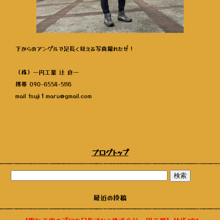
下からのアングルで足長く見える写真撮れたぜ！
（株）一円工業 辻 良一
携帯 090-6554-5116
mail tsuji１maru@gmail.com
ブログトップ
最近の投稿