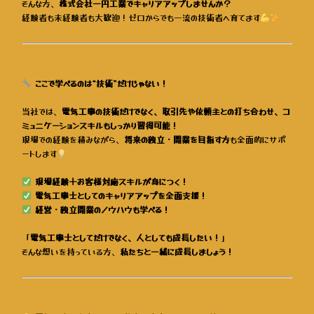
そんな方、
株式会社一円工業でキャリアアップしませんか？
経験者も未経験者も大歓迎！ゼロからでも一流の技術者へ育てます
ここで学べるのは“技術”だけじゃない！
当社では、
電気工事の技術だけでなく、取引先や依頼主との打ち合わせ、コ
ミュニケーションスキルもしっかり習得可能！
現場での経験を積みながら、
将来の独立・開業を目指す方
も全面的にサポ
ートします
現場経験＋お客様対応スキルが身につく！
電気工事士としてのキャリアアップを全面支援！
経営・独立開業のノウハウも学べる！
「
電気工事士としてだけでなく、人としても成長したい！
」
そんな想いを持っている方、
私たちと一緒に成長しましょう！