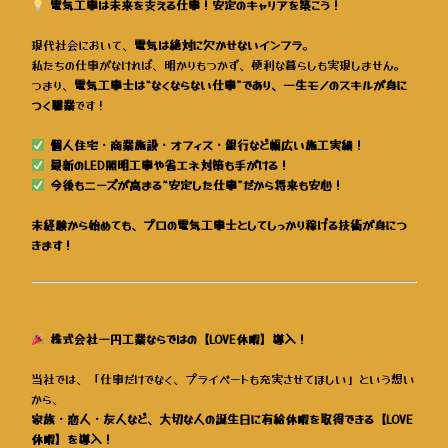
電気工事は未来を支える仕事！安定のキャリアを築こう！
現代社会において、
電気は絶対に欠かせないインフラ
。
私たちの仕事がなければ、明かりもつかず、便利な暮らしも実現しません。
つまり、
電気工事士は“なくならない仕事”であり、一生モノのスキルが身に
つく職業
です！
個人住宅・商業施設・オフィス・銀行など幅広い施工実績！
最新のLED照明工事や省エネ対策も手がける！
今後もニーズが高まる“安定した仕事”だから将来も安心！
未経験から始めても、プロの電気工事士としてしっかり稼げる技術が身につ
きます！
株式会社一円工業ならではの【LOVE休暇】導入！
当社では、「仕事だけでなく、プライベートも充実させてほしい」という想い
から、
家族・恋人・友人など、大切な人の誕生日に有給休暇を取得できる【LOVE
休暇】を導入！