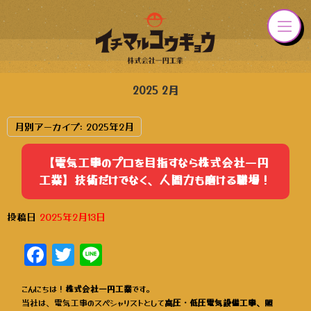
2025 2月
月別アーカイブ:
2025年2月
【電気工事のプロを目指すなら株式会社一円
工業】技術だけでなく、人間力も磨ける職場！
投稿日
2025年2月13日
Facebook
Twitter
Line
こんにちは！
株式会社一円工業
です。
当社は、電気工事のスペシャリストとして
高圧・低圧電気設備工事、照