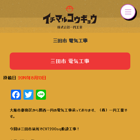
三田市 電気工事
三田市 電気工事
投稿日
2019年8月13日
Facebook
Twitter
Line
大阪市都島区から関西一円の電気工事承っております、（株）一円工業で
す。
今回は三田市某所でCVT200sq敷設工事！